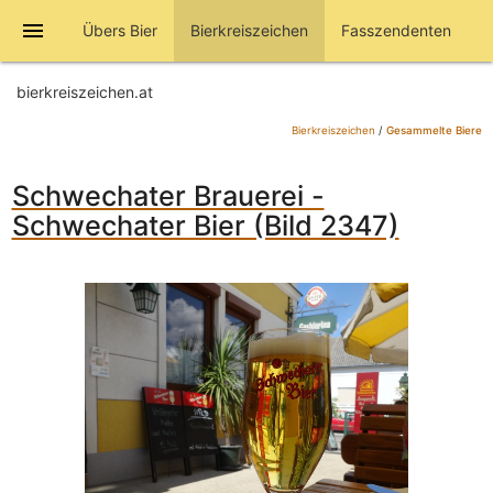
menu
Übers Bier
Bierkreiszeichen
Fasszendenten
bierkreiszeichen.at
Bierkreiszeichen
/
Gesammelte Biere
Schwechater Brauerei -
Schwechater Bier (Bild 2347)