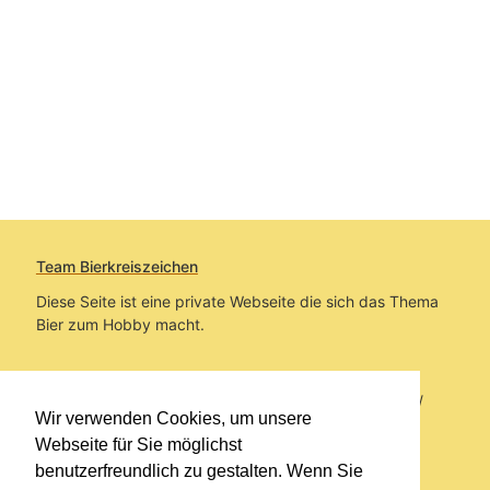
Team Bierkreiszeichen
Diese Seite ist eine private Webseite die sich das Thema
Bier zum Hobby macht.
Sie befinden sich auf https://www.bierkreiszeichen.at/
Wir verwenden Cookies, um unsere
im Pfad:
Bierkreiszeichen
/
Gesammelte Biere
Webseite für Sie möglichst
benutzerfreundlich zu gestalten. Wenn Sie
Erstellt: 2026-08-06