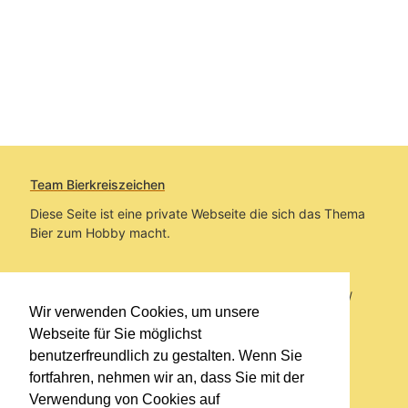
Team Bierkreiszeichen
Diese Seite ist eine private Webseite die sich das Thema
Bier zum Hobby macht.
Sie befinden sich auf https://www.bierkreiszeichen.at/
Wir verwenden Cookies, um unsere
im Pfad:
Bierkreiszeichen
/
Gesammelte Biere
Webseite für Sie möglichst
benutzerfreundlich zu gestalten. Wenn Sie
Erstellt: 2026-08-06
fortfahren, nehmen wir an, dass Sie mit der
Verwendung von Cookies auf
Links