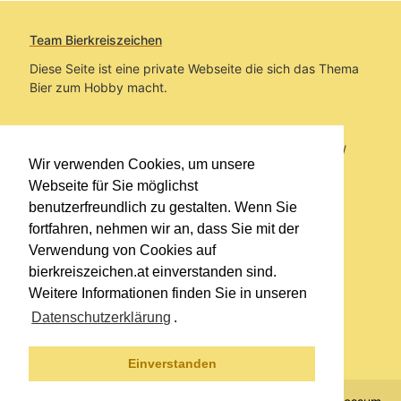
Team Bierkreiszeichen
Diese Seite ist eine private Webseite die sich das Thema
Bier zum Hobby macht.
Sie befinden sich auf https://www.bierkreiszeichen.at/
Wir verwenden Cookies, um unsere
im Pfad:
Bierkreiszeichen
/
Gesammelte Biere
Webseite für Sie möglichst
benutzerfreundlich zu gestalten. Wenn Sie
Erstellt: 2026-08-09
fortfahren, nehmen wir an, dass Sie mit der
Verwendung von Cookies auf
Links
bierkreiszeichen.at einverstanden sind.
Kontakt
Weitere Informationen finden Sie in unseren
Impressum
Datenschutzerklärung
.
Datenschutzerklärung
Sitemap
Einverstanden