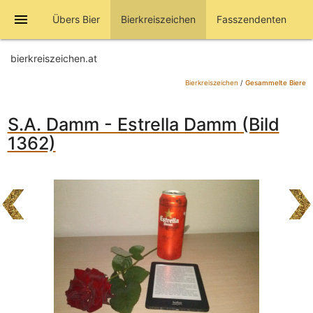
menu
Übers Bier
Bierkreiszeichen
Fasszendenten
bierkreiszeichen.at
Bierkreiszeichen
/
Gesammelte Biere
S.A. Damm - Estrella Damm (Bild
1362)