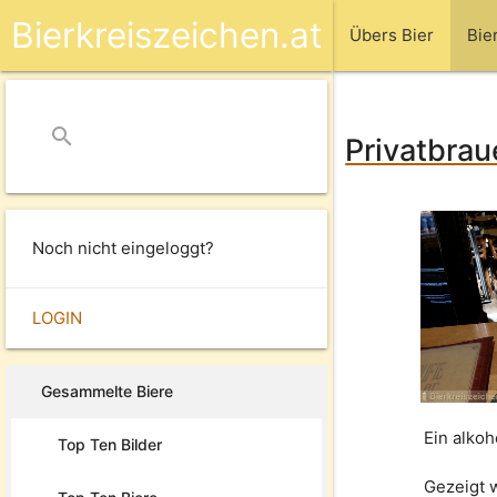
Bierkreiszeichen.at
Übers Bier
Bie
search
close
Privatbrau
Noch nicht eingeloggt?
LOGIN
Gesammelte Biere
Ein alko
Top Ten Bilder
Gezeigt 