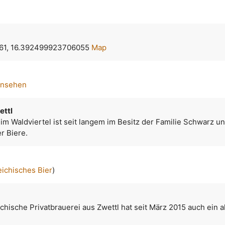
61, 16.392499923706055
Map
ansehen
ettl
 im Waldviertel ist seit langem im Besitz der Familie Schwarz un
r Biere.
eichisches Bier
)
chische Privatbrauerei aus Zwettl hat seit März 2015 auch ein a