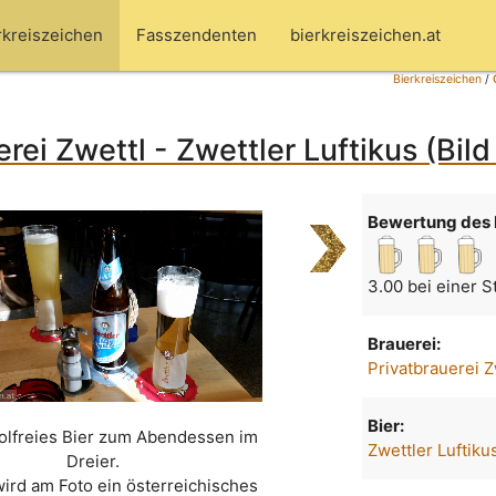
rkreiszeichen
Fasszendenten
bierkreiszeichen.at
Bierkreiszeichen
/
erei Zwettl - Zwettler Luftikus (Bil
Bewertung des 
3.00 bei einer 
Brauerei:
Privatbrauerei Z
Bier:
holfreies Bier zum Abendessen im
Zwettler Luftiku
Dreier.
wird am Foto ein österreichisches