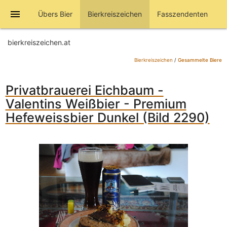
menu
Übers Bier
Bierkreiszeichen
Fasszendenten
bierkreiszeichen.at
Bierkreiszeichen
/
Gesammelte Biere
Privatbrauerei Eichbaum -
Valentins Weißbier - Premium
Hefeweissbier Dunkel (Bild 2290)