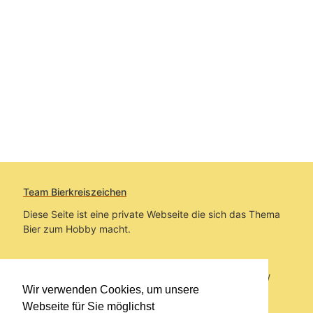
Team Bierkreiszeichen
Diese Seite ist eine private Webseite die sich das Thema
Bier zum Hobby macht.
Sie befinden sich auf https://www.bierkreiszeichen.at/
Wir verwenden Cookies, um unsere
im Pfad:
Bierkreiszeichen
/
Gesammelte Biere
Webseite für Sie möglichst