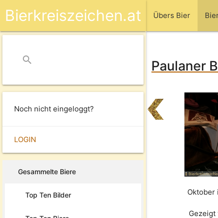
Bierkreiszeichen.at
Übers Bier
Bie
search
close
Paulaner B
Noch nicht eingeloggt?
LOGIN
Gesammelte Biere
Oktober 
Top Ten Bilder
Gezeigt 