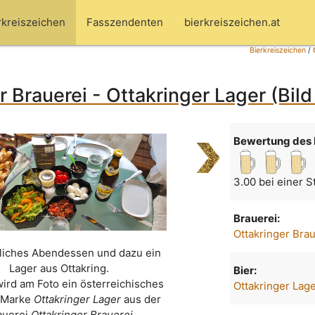
rkreiszeichen
Fasszendenten
bierkreiszeichen.at
Bierkreiszeichen
/
r Brauerei - Ottakringer Lager (Bil
Bewertung des 
3.00 bei einer 
Brauerei:
Ottakringer Bra
iches Abendessen und dazu ein
Lager aus Ottakring.
Bier:
wird am Foto ein österreichisches
Ottakringer Lag
r Marke
Ottakringer Lager
aus der
auerei
Ottakringer Brauerei