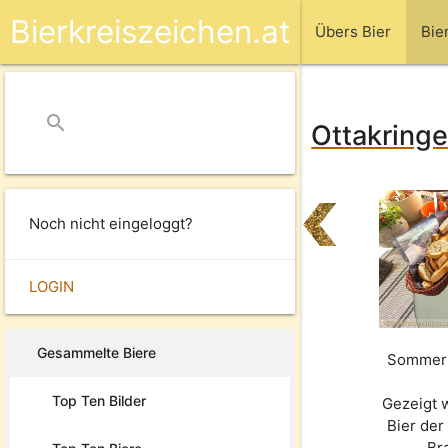
Bierkreiszeichen.at
Übers Bier
Bie
search
close
Ottakringe
Noch nicht eingeloggt?
LOGIN
Gesammelte Biere
Sommerl
Top Ten Bilder
Gezeigt 
Bier de
Br