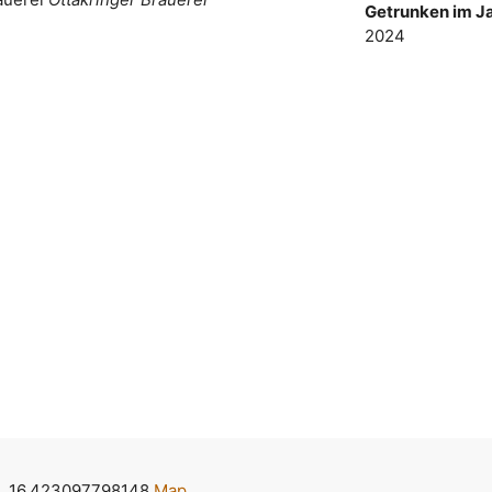
Getrunken im Ja
2024
, 16.423097798148
Map