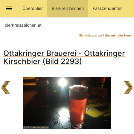
menu
Übers Bier
Bierkreiszeichen
Fasszendenten
bierkreiszeichen.at
Bierkreiszeichen
/
Gesammelte Biere
Ottakringer Brauerei - Ottakringer
Kirschbier (Bild 2293)