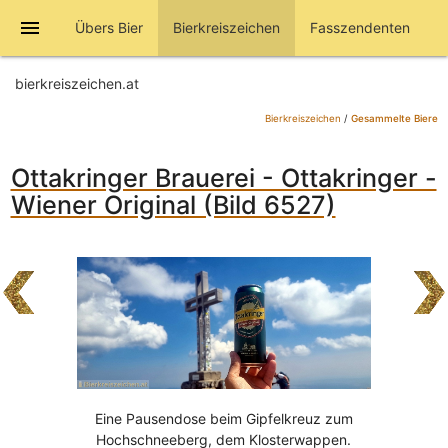
menu
Übers Bier
Bierkreiszeichen
Fasszendenten
bierkreiszeichen.at
Bierkreiszeichen
/
Gesammelte Biere
Ottakringer Brauerei - Ottakringer -
Wiener Original (Bild 6527)
Eine Pausendose beim Gipfelkreuz zum
Hochschneeberg, dem Klosterwappen.