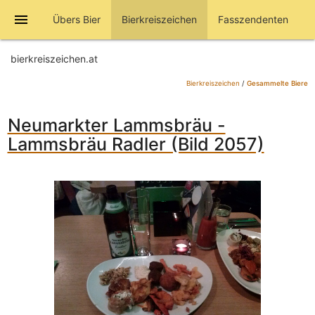
menu
Übers Bier
Bierkreiszeichen
Fasszendenten
bierkreiszeichen.at
Bierkreiszeichen
/
Gesammelte Biere
Neumarkter Lammsbräu -
Lammsbräu Radler (Bild 2057)