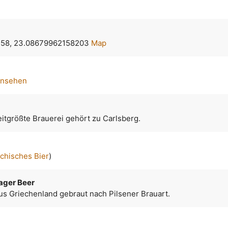
58, 23.08679962158203
Map
ansehen
itgrößte Brauerei gehört zu Carlsberg.
echisches Bier
)
ager Beer
us Griechenland gebraut nach Pilsener Brauart.