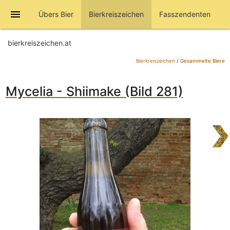
menu
Übers Bier
Bierkreiszeichen
Fasszendenten
bierkreiszeichen.at
Bierkreiszeichen
/
Gesammelte Biere
Mycelia - Shiimake (Bild 281)