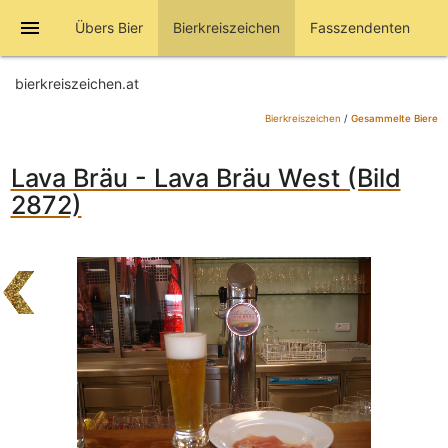
menu
Übers Bier
Bierkreiszeichen
Fasszendenten
bierkreiszeichen.at
Bierkreiszeichen
/
Gesammelte Biere
Lava Bräu - Lava Bräu West (Bild
2872)