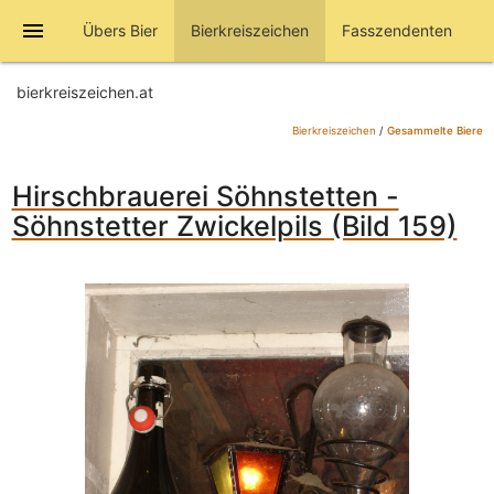
menu
Übers Bier
Bierkreiszeichen
Fasszendenten
bierkreiszeichen.at
Bierkreiszeichen
/
Gesammelte Biere
Hirschbrauerei Söhnstetten -
Söhnstetter Zwickelpils (Bild 159)