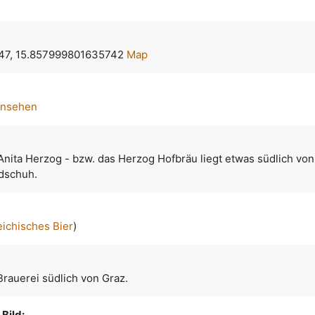
47, 15.857999801635742
Map
ansehen
nita Herzog - bzw. das Herzog Hofbräu liegt etwas südlich von
dschuh.
eichisches Bier
)
rauerei südlich von Graz.
Bild: