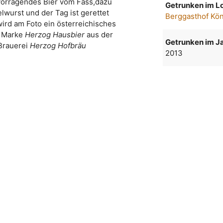
vorragendes Bier vom Fass,dazu
Getrunken im Lo
lwurst und der Tag ist gerettet
Berggasthof Kö
wird am Foto ein österreichisches
r Marke
Herzog Hausbier
aus der
Getrunken im Ja
Brauerei
Herzog Hofbräu
2013