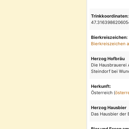
Trinkkoordinaten:
47.316398620605
Bierkreiszeichen:
Bierkreiszeichen 
Herzog Hofbräu
Die Hausbrauerei A
Steindorf bei Wun
Herkunft:
Österreich (
österr
Herzog Hausbier
Das Hausbier der B
Bier und Essen am 