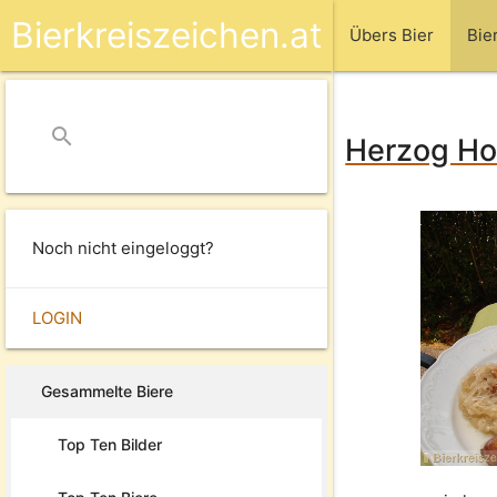
Bierkreiszeichen.at
Übers Bier
Bie
search
close
Herzog Hof
Noch nicht eingeloggt?
LOGIN
Gesammelte Biere
Top Ten Bilder