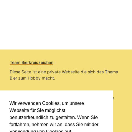
Team Bierkreiszeichen
Diese Seite ist eine private Webseite die sich das Thema
Bier zum Hobby macht.
Sie befinden sich auf https://www.bierkreiszeichen.at/
Wir verwenden Cookies, um unsere
im Pfad:
Bierkreiszeichen
/
Gesammelte Biere
Webseite für Sie möglichst
benutzerfreundlich zu gestalten. Wenn Sie
Erstellt: 2026-08-06
fortfahren, nehmen wir an, dass Sie mit der
Verwendung von Cookies auf