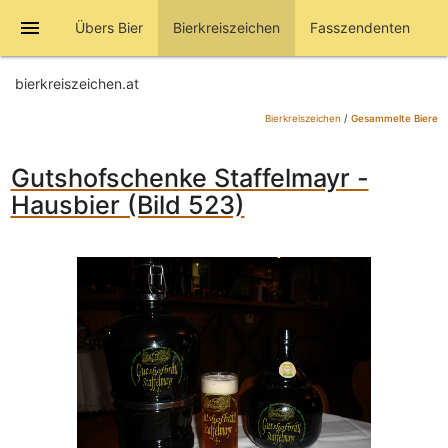
menu
Übers Bier
Bierkreiszeichen
Fasszendenten
bierkreiszeichen.at
Bierkreiszeichen
/
Gesammelte Biere
Gutshofschenke Staffelmayr -
Hausbier (Bild 523)