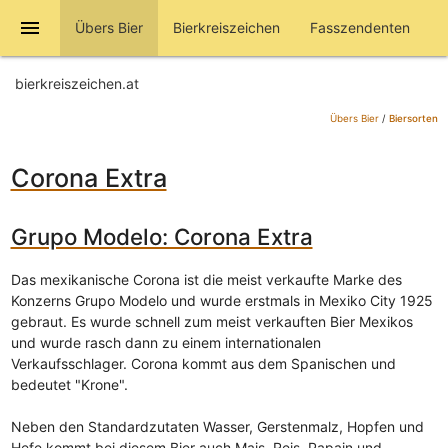
menu
Übers Bier
Bierkreiszeichen
Fasszendenten
bierkreiszeichen.at
Übers Bier
/
Biersorten
Corona Extra
Grupo Modelo: Corona Extra
Das mexikanische Corona ist die meist verkaufte Marke des
Konzerns Grupo Modelo und wurde erstmals in Mexiko City 1925
gebraut. Es wurde schnell zum meist verkauften Bier Mexikos
und wurde rasch dann zu einem internationalen
Verkaufsschlager. Corona kommt aus dem Spanischen und
bedeutet "Krone".
Neben den Standardzutaten Wasser, Gerstenmalz, Hopfen und
Hefe kommt bei diesem Bier auch Mais, Reis, Papain und