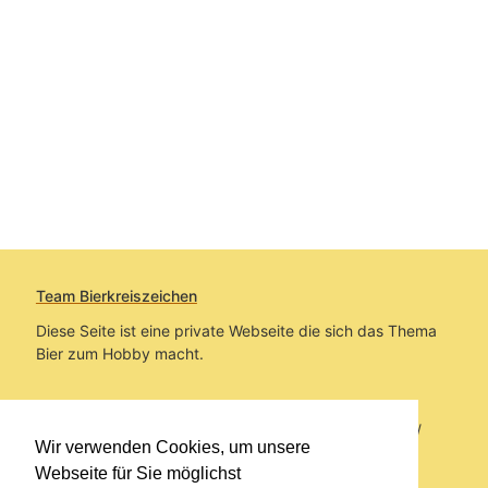
Team Bierkreiszeichen
Diese Seite ist eine private Webseite die sich das Thema
Bier zum Hobby macht.
Sie befinden sich auf https://www.bierkreiszeichen.at/
Wir verwenden Cookies, um unsere
im Pfad:
Übers Bier
/
Biersorten
Webseite für Sie möglichst