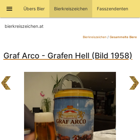
menu
Übers Bier
Bierkreiszeichen
Fasszendenten
bierkreiszeichen.at
Bierkreiszeichen
/
Gesammelte Biere
Graf Arco - Grafen Hell (Bild 1958)