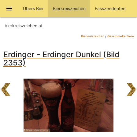
menu
Übers Bier
Bierkreiszeichen
Fasszendenten
bierkreiszeichen.at
Bierkreiszeichen
/
Gesammelte Biere
Erdinger - Erdinger Dunkel (Bild
2353)