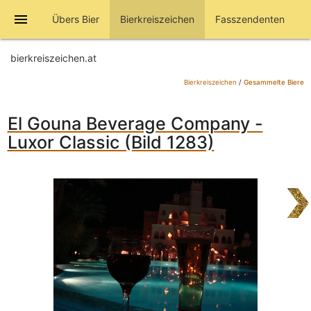
menu
Übers Bier
Bierkreiszeichen
Fasszendenten
bierkreiszeichen.at
Bierkreiszeichen
/
Gesammelte Biere
El Gouna Beverage Company -
Luxor Classic (Bild 1283)