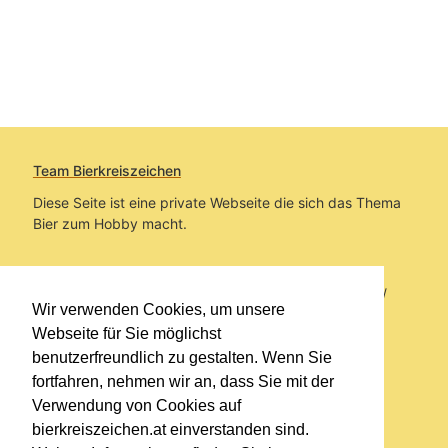
Team Bierkreiszeichen
Diese Seite ist eine private Webseite die sich das Thema
Bier zum Hobby macht.
Sie befinden sich auf https://www.bierkreiszeichen.at/
Wir verwenden Cookies, um unsere
im Pfad:
Bierkreiszeichen
/
Gesammelte Biere
Webseite für Sie möglichst
benutzerfreundlich zu gestalten. Wenn Sie
Erstellt: 2026-08-06
fortfahren, nehmen wir an, dass Sie mit der
Verwendung von Cookies auf
Links
bierkreiszeichen.at einverstanden sind.
Kontakt