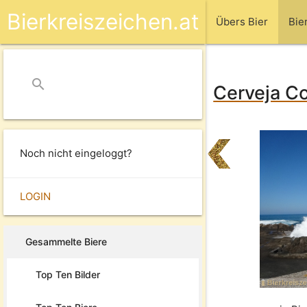
Bierkreiszeichen.at
Übers Bier
Bie
search
close
Cerveja Co
Noch nicht eingeloggt?
LOGIN
Gesammelte Biere
Top Ten Bilder