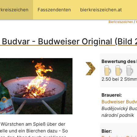
rkreiszeichen
Fasszendenten
bierkreiszeichen.at
Bierkreiszeichen
/
Budvar - Budweiser Original (Bild 
Bewertung des 
2.50 bei 2 Stim
Brauerei:
Budweiser Budv
Budějovický Bud
národní podnik
 Würstchen am Spieß über der
elle und ein Bierchen dazu - So
Bier: