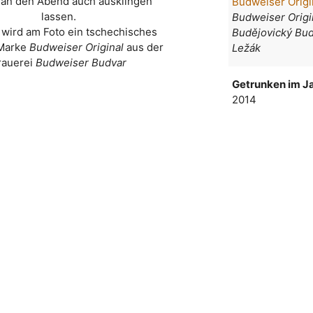
an den Abend auch ausklingen
Budweiser Origi
lassen.
Budweiser Origi
 wird am Foto ein tschechisches
Budějovický Bud
 Marke
Budweiser Original
aus der
Ležák
rauerei
Budweiser Budvar
Getrunken im Ja
2014