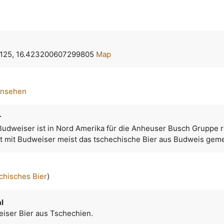
125, 16.423200607299805
Map
ansehen
r
dweiser ist in Nord Amerika für die Anheuser Busch Gruppe r
st mit Budweiser meist das tschechische Bier aus Budweis geme
chisches Bier
)
l
eiser Bier aus Tschechien.