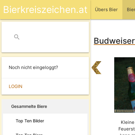
Bierkreiszeichen.at
Übers Bier
Bie
search
close
Budweiser 
Noch nicht eingeloggt?
LOGIN
Gesammelte Biere
Top Ten Bilder
Kleine
Feuerst