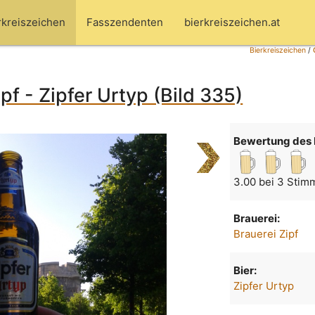
rkreiszeichen
Fasszendenten
bierkreiszeichen.at
Bierkreiszeichen
/
pf - Zipfer Urtyp (Bild 335)
Bewertung des 
3.00 bei 3 Stim
Brauerei:
Brauerei Zipf
Bier:
Zipfer Urtyp