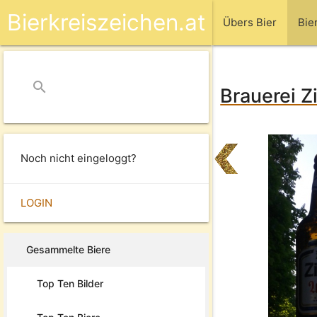
Bierkreiszeichen.at
Übers Bier
Bie
search
close
Brauerei Zi
Noch nicht eingeloggt?
LOGIN
Gesammelte Biere
Top Ten Bilder