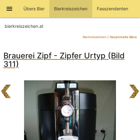
menu
Übers Bier
Bierkreiszeichen
Fasszendenten
bierkreiszeichen.at
Bierkreiszeichen
/
Gesammelte Biere
Brauerei Zipf - Zipfer Urtyp (Bild
311)