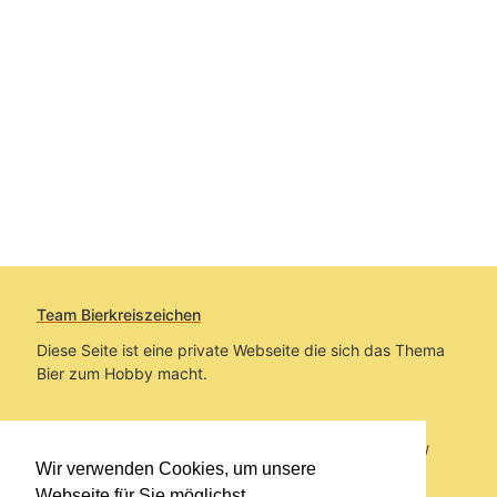
Team Bierkreiszeichen
Diese Seite ist eine private Webseite die sich das Thema
Bier zum Hobby macht.
Sie befinden sich auf https://www.bierkreiszeichen.at/
Wir verwenden Cookies, um unsere
im Pfad:
Bierkreiszeichen
/
Gesammelte Biere
Webseite für Sie möglichst