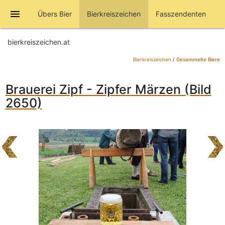
menu
Übers Bier
Bierkreiszeichen
Fasszendenten
bierkreiszeichen.at
Bierkreiszeichen
/
Gesammelte Biere
Brauerei Zipf - Zipfer Märzen (Bild
2650)