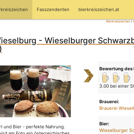
rkreiszeichen
Fasszendenten
bierkreiszeichen.at
Bierkreiszeichen
/
ieselburg - Wieselburger Schwarzb
)
Bewertung des 
3.00 bei einer 
Brauerei:
Brauerei Wiesel
Bier:
l und Bier - perfekte Nahrung.
Wieselburger S
wird am Foto ein österreichisches