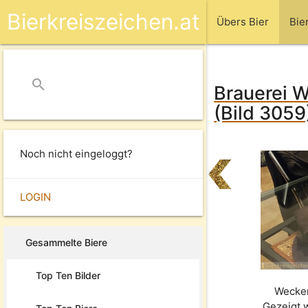
Bierkreiszeichen.at
Übers Bier
Bie
search
close
Brauerei W
(Bild 3059
Noch nicht eingeloggt?
LOGIN
Gesammelte Biere
Top Ten Bilder
Wecker
Gezeigt 