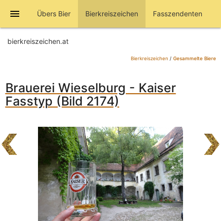
menu
Übers Bier
Bierkreiszeichen
Fasszendenten
bierkreiszeichen.at
Bierkreiszeichen
/
Gesammelte Biere
Brauerei Wieselburg - Kaiser
Fasstyp (Bild 2174)