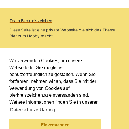
Team Bierkreiszeichen
Diese Seite ist eine private Webseite die sich das Thema
Bier zum Hobby macht.
Sie befinden sich auf https://www.bierkreiszeichen.at/
Wir verwenden Cookies, um unsere
im Pfad:
Bierkreiszeichen
/
Gesammelte Biere
Webseite für Sie möglichst
benutzerfreundlich zu gestalten. Wenn Sie
Erstellt: 2026-08-07
fortfahren, nehmen wir an, dass Sie mit der
Verwendung von Cookies auf
Links
bierkreiszeichen.at einverstanden sind.
Kontakt
Weitere Informationen finden Sie in unseren
Impressum
Datenschutzerklärung
.
Datenschutzerklärung
Sitemap
Einverstanden