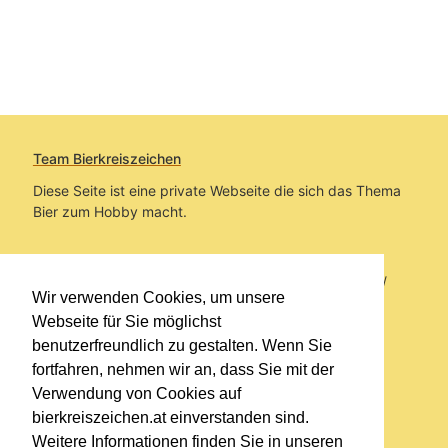
Team Bierkreiszeichen
Diese Seite ist eine private Webseite die sich das Thema
Bier zum Hobby macht.
Sie befinden sich auf https://www.bierkreiszeichen.at/
Wir verwenden Cookies, um unsere
im Pfad:
Bierkreiszeichen
/
Gesammelte Biere
Webseite für Sie möglichst
benutzerfreundlich zu gestalten. Wenn Sie
Erstellt: 2026-08-09
fortfahren, nehmen wir an, dass Sie mit der
Verwendung von Cookies auf
Links
bierkreiszeichen.at einverstanden sind.
Kontakt
Weitere Informationen finden Sie in unseren