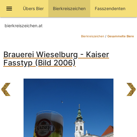
menu
Übers Bier
Bierkreiszeichen
Fasszendenten
bierkreiszeichen.at
Bierkreiszeichen
/
Gesammelte Biere
Brauerei Wieselburg - Kaiser
Fasstyp (Bild 2006)