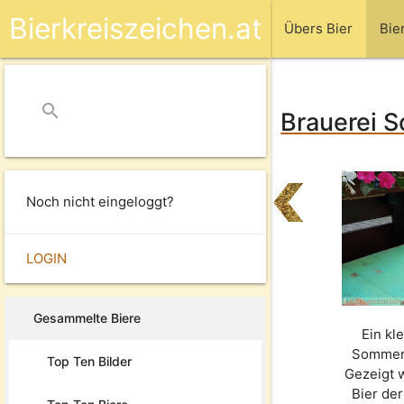
Bierkreiszeichen.at
Übers Bier
Bie
search
close
Brauerei 
Noch nicht eingeloggt?
LOGIN
Gesammelte Biere
Ein kl
Sommer 
Top Ten Bilder
Gezeigt 
Bier de