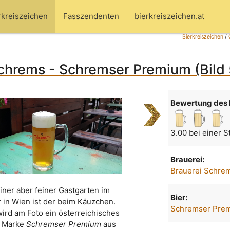
rkreiszeichen
Fasszendenten
bierkreiszeichen.at
Bierkreiszeichen
/
Schrems - Schremser Premium (Bild
Bewertung des 
3.00 bei einer 
Brauerei:
Brauerei Schre
einer aber feiner Gastgarten im
Bier:
in Wien ist der beim Käuzchen.
Schremser Pre
wird am Foto ein österreichisches
r Marke
Schremser Premium
aus