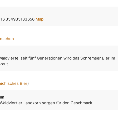
, 16.354935183656
Map
ansehen
Waldviertel seit fünf Generationen wird das Schremser Bier im
raut.
eichisches Bier
)
um
aldviertler Landkorn sorgen für den Geschmack.