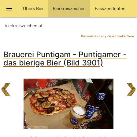
menu
Übers Bier
Bierkreiszeichen
Fasszendenten
bierkreiszeichen.at
Bierkreiszeichen
/
Gesammelte Biere
Brauerei Puntigam - Puntigamer -
das bierige Bier (Bild 3901)