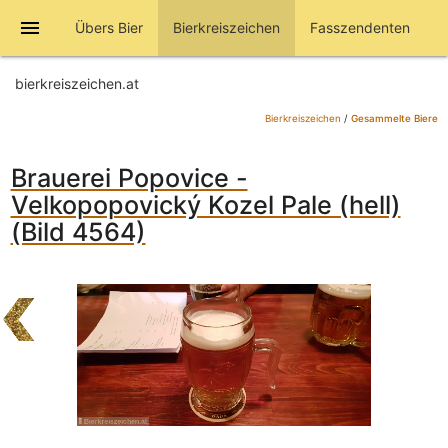
menu
Übers Bier
Bierkreiszeichen
Fasszendenten
bierkreiszeichen.at
Bierkreiszeichen
/
Gesammelte Biere
Brauerei Popovice -
Velkopopovický Kozel Pale (hell)
(Bild 4564)