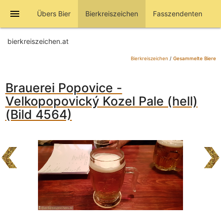
menu
Übers Bier
Bierkreiszeichen
Fasszendenten
bierkreiszeichen.at
Bierkreiszeichen
/
Gesammelte Biere
Brauerei Popovice -
Velkopopovický Kozel Pale (hell)
(Bild 4564)