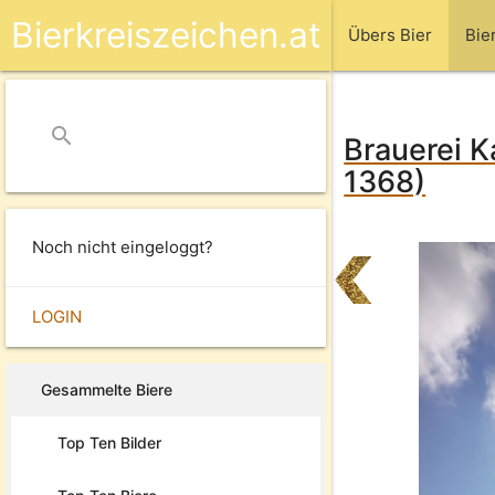
Bierkreiszeichen.at
Übers Bier
Bie
search
close
Brauerei K
1368)
Noch nicht eingeloggt?
LOGIN
Gesammelte Biere
Top Ten Bilder