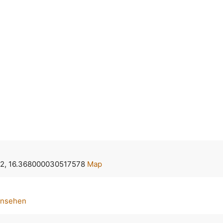
42, 16.368000030517578
Map
ansehen