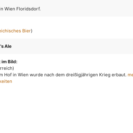
n Wien Floridsdorf.
eichisches Bier
)
's Ale
im Bild:
rreich)
m Hof in Wien wurde nach dem dreißigjährigen Krieg erbaut.
me
keiten