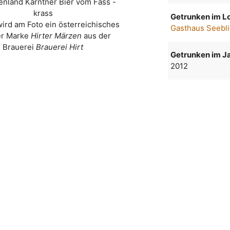
enland Kärntner Bier vom Fass -
krass
Getrunken im Lo
wird am Foto ein österreichisches
Gasthaus Seebli
er Marke
Hirter Märzen
aus der
Brauerei
Brauerei Hirt
Getrunken im Ja
2012