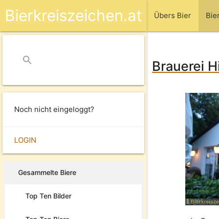
Bierkreiszeichen.at
Übers Bier
Bie
search
close
Brauerei Hi
Noch nicht eingeloggt?
LOGIN
Gesammelte Biere
Top Ten Bilder