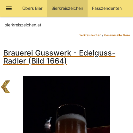
menu
Übers Bier
Bierkreiszeichen
Fasszendenten
bierkreiszeichen.at
Bierkreiszeichen
/
Gesammelte Biere
Brauerei Gusswerk - Edelguss-
Radler (Bild 1664)