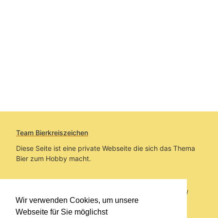
Team Bierkreiszeichen
Diese Seite ist eine private Webseite die sich das Thema
Bier zum Hobby macht.
Sie befinden sich auf https://www.bierkreiszeichen.at/
Wir verwenden Cookies, um unsere
im Pfad:
Bierkreiszeichen
/
Gesammelte Biere
Webseite für Sie möglichst