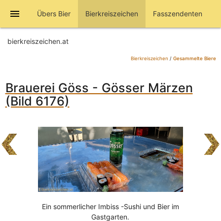
menu
Übers Bier
Bierkreiszeichen
Fasszendenten
bierkreiszeichen.at
Bierkreiszeichen
/
Gesammelte Biere
Brauerei Göss - Gösser Märzen
(Bild 6176)
Ein sommerlicher Imbiss -Sushi und Bier im
Gastgarten.