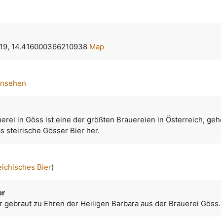
19, 14.416000366210938
Map
ansehen
uerei in Göss ist eine der größten Brauereien in Österreich, geh
as steirische Gösser Bier her.
eichisches Bier
)
er
er gebraut zu Ehren der Heiligen Barbara aus der Brauerei Göss.