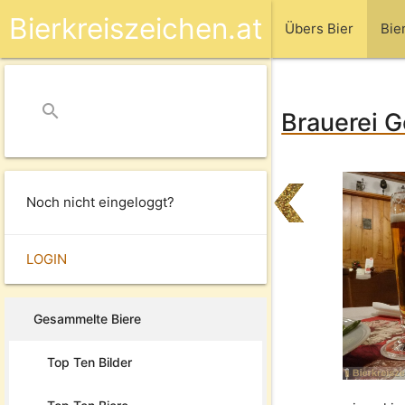
Bierkreiszeichen.at
Übers Bier
Bie
search
close
Brauerei G
Noch nicht eingeloggt?
LOGIN
Gesammelte Biere
Top Ten Bilder