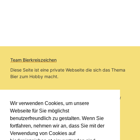
Team Bierkreiszeichen
Diese Seite ist eine private Webseite die sich das Thema
Bier zum Hobby macht.
Sie befinden sich auf https://www.bierkreiszeichen.at/
Wir verwenden Cookies, um unsere
im Pfad:
Bierkreiszeichen
/
Gesammelte Biere
Webseite für Sie möglichst
benutzerfreundlich zu gestalten. Wenn Sie
Erstellt: 2026-08-08
fortfahren, nehmen wir an, dass Sie mit der
Verwendung von Cookies auf
Links