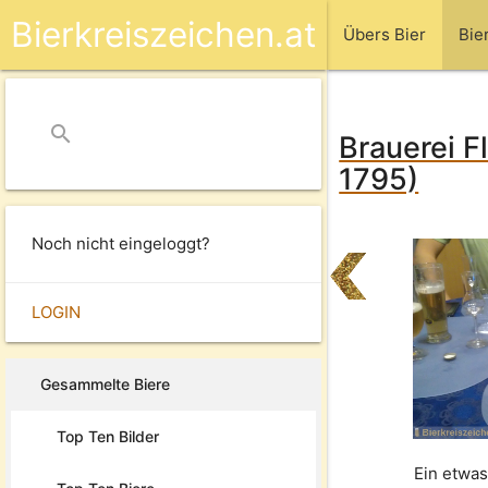
Bierkreiszeichen.at
Übers Bier
Bie
search
close
Brauerei F
1795)
Noch nicht eingeloggt?
LOGIN
Gesammelte Biere
Top Ten Bilder
Ein etwas