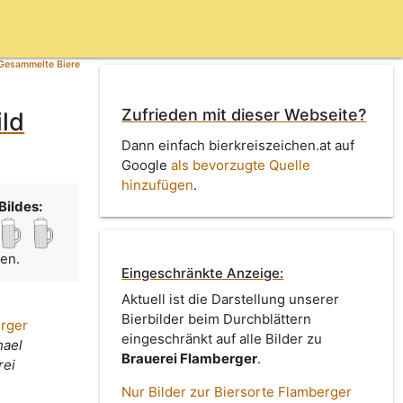
Gesammelte Biere
Zufrieden mit dieser Webseite?
ild
Dann einfach bierkreiszeichen.at auf
Google
als bevorzugte Quelle
hinzufügen
.
Bildes:
men.
Eingeschränkte Anzeige:
Aktuell ist die Darstellung unserer
Bierbilder beim Durchblättern
erger
eingeschränkt auf alle Bilder zu
hael
Brauerei Flamberger
.
rei
Nur Bilder zur Biersorte Flamberger