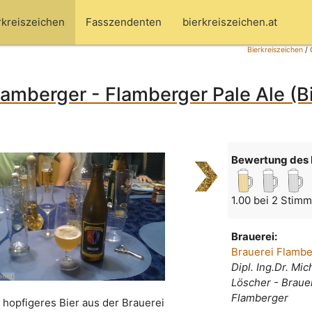
rkreiszeichen
Fasszendenten
bierkreiszeichen.at
Bierkreiszeichen
/
lamberger - Flamberger Pale Ale (B
Bewertung des 
1.00 bei 2 Stim
Brauerei:
Brauerei Flamb
Dipl. Ing.Dr. Mic
Löscher - Braue
Flamberger
 hopfigeres Bier aus der Brauerei