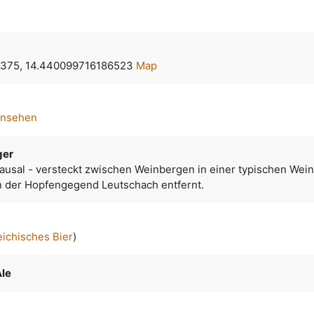
375, 14.440099716186523
Map
ansehen
ger
ausal - versteckt zwischen Weinbergen in einer typischen We
on der Hopfengegend Leutschach entfernt.
eichisches Bier
)
Ale