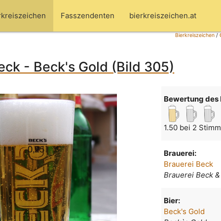
rkreiszeichen
Fasszendenten
bierkreiszeichen.at
Bierkreiszeichen
/
eck - Beck's Gold (Bild 305)
Bewertung des 
1.50 bei 2 Stim
Brauerei:
Brauerei Beck
Brauerei Beck &
Bier:
Beck's Gold