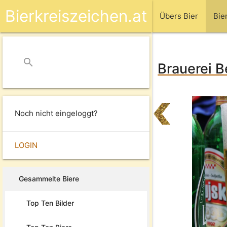
Bierkreiszeichen.at
Übers Bier
Bie
search
close
Brauerei B
Noch nicht eingeloggt?
LOGIN
Gesammelte Biere
Top Ten Bilder