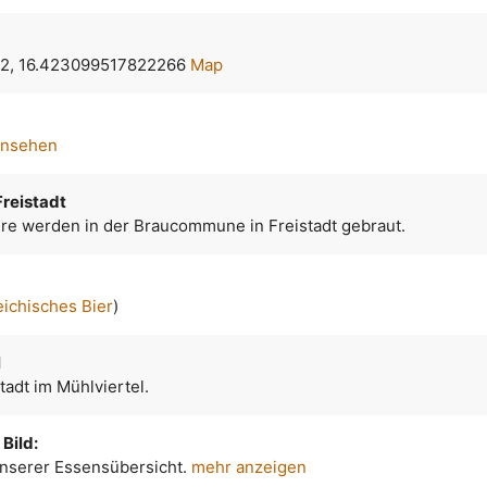
2, 16.423099517822266
Map
ansehen
reistadt
ere werden in der Braucommune in Freistadt gebraut.
eichisches Bier
)
l
tadt im Mühlviertel.
Bild:
 unserer Essensübersicht.
mehr anzeigen