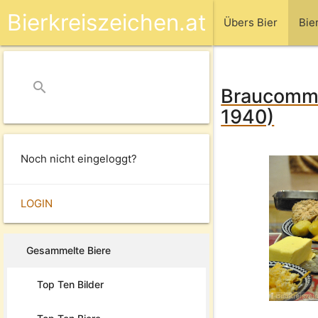
Bierkreiszeichen.at
Übers Bier
Bie
search
close
Braucommun
1940)
Noch nicht eingeloggt?
LOGIN
Gesammelte Biere
Top Ten Bilder