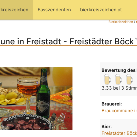
rkreiszeichen
Fasszendenten
bierkreiszeichen.at
Bierkreiszeichen
/
e in Freistadt - Freistädter Böck`l
Bewertung des 
3.33 bei 3 Stim
Brauerei:
Braucommune in
Bier:
Freistädter Böck