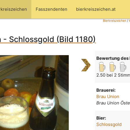
rkreiszeichen
Fasszendenten
bierkreiszeichen.at
Bierkreiszeichen
/
 - Schlossgold (Bild 1180)
Bewertung des 
2.50 bei 2 Stim
Brauerei:
Brau Union
Brau Union Öste
Bier:
Schlossgold