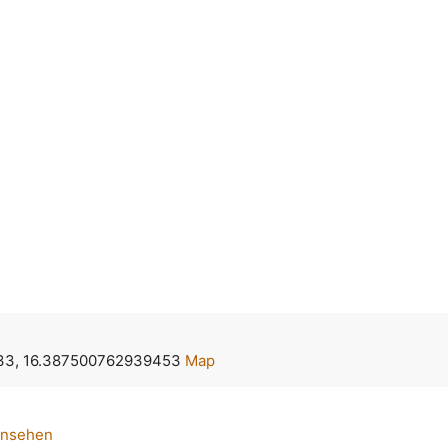
33, 16.387500762939453
Map
ansehen