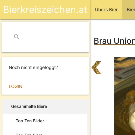
Bierkreiszeichen.at
Übers Bier
Bie
search
close
Brau Union
Noch nicht eingeloggt?
LOGIN
Gesammelte Biere
Top Ten Bilder