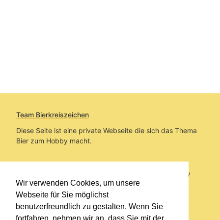
Team Bierkreiszeichen
Diese Seite ist eine private Webseite die sich das Thema
Bier zum Hobby macht.
Sie befinden sich auf https://www.bierkreiszeichen.at/
Wir verwenden Cookies, um unsere
im Pfad:
Bierkreiszeichen
/
Gesammelte Biere
Webseite für Sie möglichst
benutzerfreundlich zu gestalten. Wenn Sie
Erstellt: 2026-08-08
fortfahren, nehmen wir an, dass Sie mit der