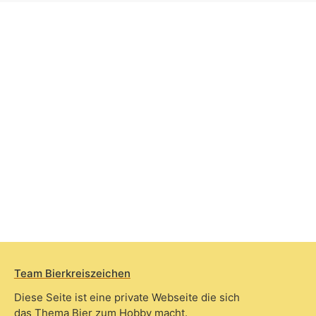
Team Bierkreiszeichen
Diese Seite ist eine private Webseite die sich
das Thema Bier zum Hobby macht.