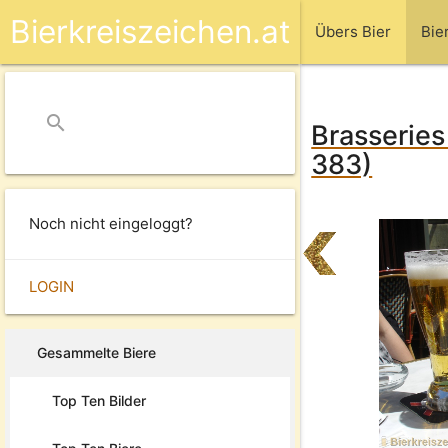
Bierkreiszeichen.at
Übers Bier
Bie
search
close
Brasseries
383)
Noch nicht eingeloggt?
LOGIN
Gesammelte Biere
Top Ten Bilder