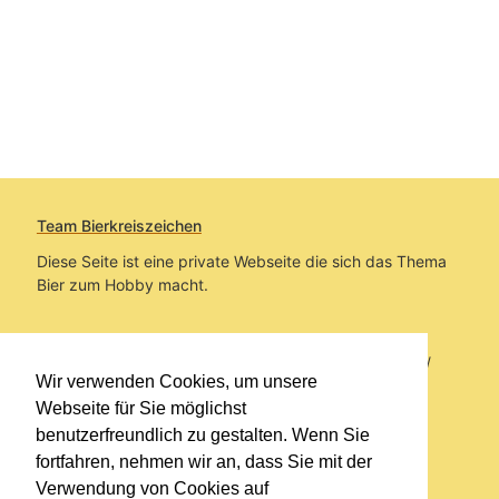
Team Bierkreiszeichen
Diese Seite ist eine private Webseite die sich das Thema
Bier zum Hobby macht.
Sie befinden sich auf https://www.bierkreiszeichen.at/
Wir verwenden Cookies, um unsere
im Pfad:
Bierkreiszeichen
/
Gesammelte Biere
Webseite für Sie möglichst
benutzerfreundlich zu gestalten. Wenn Sie
Erstellt: 2026-08-08
fortfahren, nehmen wir an, dass Sie mit der
Verwendung von Cookies auf
Links