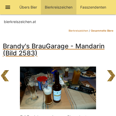
menu
Übers Bier
Bierkreiszeichen
Fasszendenten
bierkreiszeichen.at
Bierkreiszeichen
/
Gesammelte Biere
Brandy's BrauGarage - Mandarin
(Bild 2583)