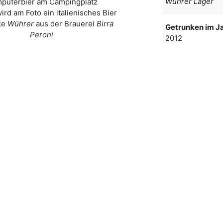
Wührer Lager
puterbier am Campingplatz
ird am Foto ein italienisches Bier
ke
Wührer
aus der Brauerei
Birra
Getrunken im Ja
Peroni
2012