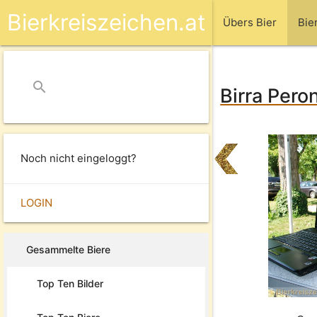
Bierkreiszeichen.at
Übers Bier
Bie
search
close
Birra Pero
Noch nicht eingeloggt?
LOGIN
Gesammelte Biere
Top Ten Bilder